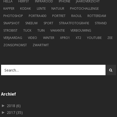
HELLA
HERFST
INFRAROOD
IPHONE
JAAROVERZICHT
KAPPER
KODAK
LENTE
NATUUR
PHOTOCHALLENGE
PHOTOSHOP
PORTRA400
PORTRET
RAOUL
ROTTERDAM
SNAPSHOT
SNEEUW
SPORT
STRAATFOTOGRAFIE
STRAND
STROBIST
TUCK
TUIN
VAKANTIE
VERBOUWING
VERJAARDAG
VIDEO
WINTER
XPRO1
XT2
YOUTUBE
ZEE
ZONSOPKOMST
ZWARTWIT
Archief
►
2018
(6)
►
2017
(35)