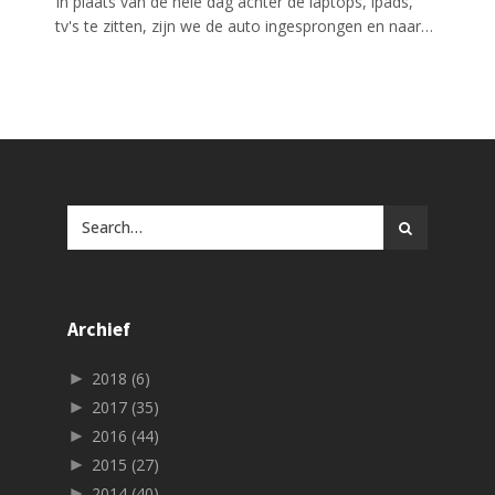
In plaats van de hele dag achter de laptops, ipads,
tv's te zitten, zijn we de auto ingesprongen en naar…
Archief
►
2018
(6)
►
2017
(35)
►
2016
(44)
►
2015
(27)
►
2014
(40)