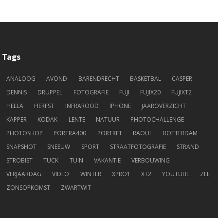
Tags
ANALOOG
AVOND
BARENDRECHT
BASKETBAL
CASPER
DENNIS
DRUPPEL
FOTOGRAFIE
FUJI
FUJIX20
FUJIXT2
HELLA
HERFST
INFRAROOD
IPHONE
JAAROVERZICHT
KAPPER
KODAK
LENTE
NATUUR
PHOTOCHALLENGE
PHOTOSHOP
PORTRA400
PORTRET
RAOUL
ROTTERDAM
SNAPSHOT
SNEEUW
SPORT
STRAATFOTOGRAFIE
STRAND
STROBIST
TUCK
TUIN
VAKANTIE
VERBOUWING
VERJAARDAG
VIDEO
WINTER
XPRO1
XT2
YOUTUBE
ZEE
ZONSOPKOMST
ZWARTWIT