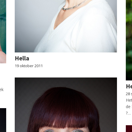
Hella
19 oktober 2011
He
ek
28 
Het
de 
?…