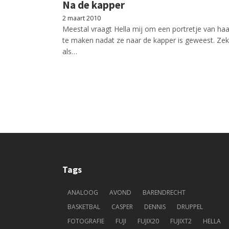
Na de kapper
2 maart 2010
Meestal vraagt Hella mij om een portretje van haa
te maken nadat ze naar de kapper is geweest. Zek
als…
Tags
ANALOOG
AVOND
BARENDRECHT
BASKETBAL
CASPER
DENNIS
DRUPPEL
FOTOGRAFIE
FUJI
FUJIX20
FUJIXT2
HELLA