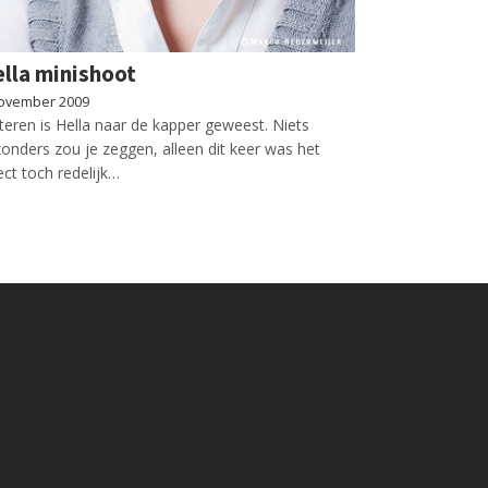
lla minishoot
ovember 2009
teren is Hella naar de kapper geweest. Niets
zonders zou je zeggen, alleen dit keer was het
ect toch redelijk…