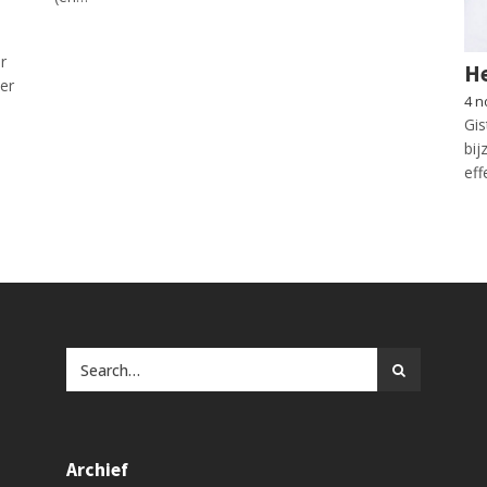
r
He
er
4 n
Gis
bij
eff
Archief