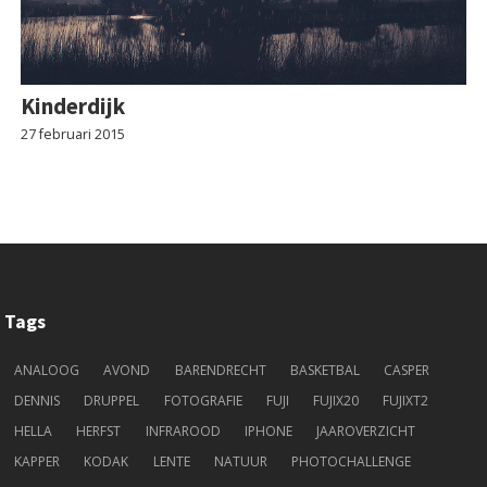
Kinderdijk
27 februari 2015
Tags
ANALOOG
AVOND
BARENDRECHT
BASKETBAL
CASPER
DENNIS
DRUPPEL
FOTOGRAFIE
FUJI
FUJIX20
FUJIXT2
HELLA
HERFST
INFRAROOD
IPHONE
JAAROVERZICHT
KAPPER
KODAK
LENTE
NATUUR
PHOTOCHALLENGE