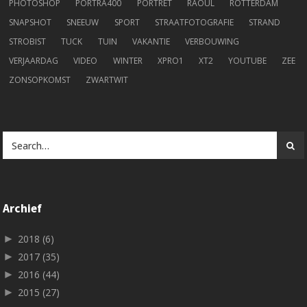
PHOTOSHOP
PORTRA400
PORTRET
RAOUL
ROTTERDAM
SNAPSHOT
SNEEUW
SPORT
STRAATFOTOGRAFIE
STRAND
STROBIST
TUCK
TUIN
VAKANTIE
VERBOUWING
VERJAARDAG
VIDEO
WINTER
XPRO1
XT2
YOUTUBE
ZEE
ZONSOPKOMST
ZWARTWIT
Archief
►
2018
(6)
►
2017
(35)
►
2016
(44)
►
2015
(27)