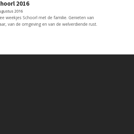
hoorl 2016
ugustus 2016
e weekjes Schoorl met de familie. Genieten van
aar, van de omgeving en van de welverdiende rust.