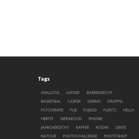
Tags
ANALOOG
AVOND
BARENDRECHT
BASKETBAL
CASPER
DENNIS
DRUPPEL
FOTOGRAFIE
FUJI
FUJIX20
FUJIXT2
HELLA
HERFST
INFRAROOD
IPHONE
JAAROVERZICHT
KAPPER
KODAK
LENTE
NATUUR
PHOTOCHALLENGE
PHOTOSHOP