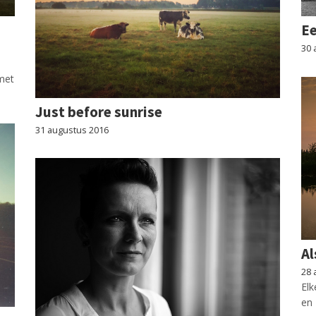
Ee
30 
met
Just before sunrise
31 augustus 2016
A
28 
Elk
en 