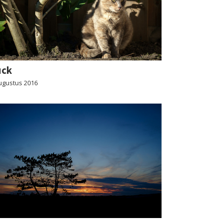
uck
ugustus 2016