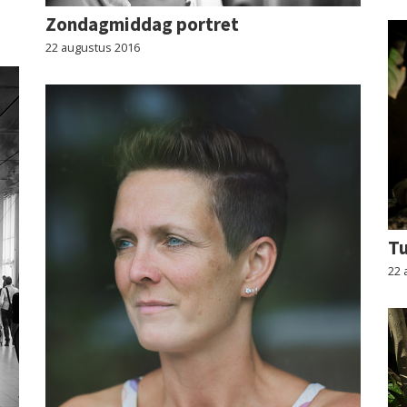
Zondagmiddag portret
22 augustus 2016
T
22 