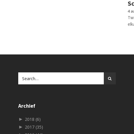
Sc
4 a
Twe
elk
Archief
►
2018
(6)
►
2017
(35)