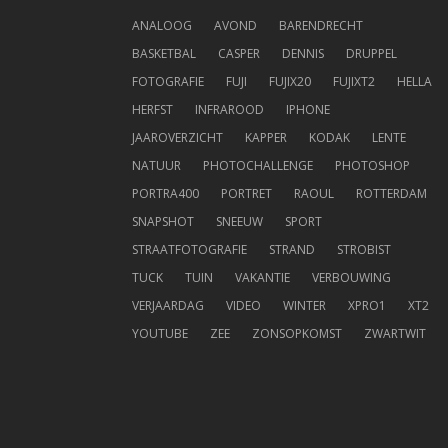
ANALOOG
AVOND
BARENDRECHT
BASKETBAL
CASPER
DENNIS
DRUPPEL
FOTOGRAFIE
FUJI
FUJIX20
FUJIXT2
HELLA
HERFST
INFRAROOD
IPHONE
JAAROVERZICHT
KAPPER
KODAK
LENTE
NATUUR
PHOTOCHALLENGE
PHOTOSHOP
PORTRA400
PORTRET
RAOUL
ROTTERDAM
SNAPSHOT
SNEEUW
SPORT
STRAATFOTOGRAFIE
STRAND
STROBIST
TUCK
TUIN
VAKANTIE
VERBOUWING
VERJAARDAG
VIDEO
WINTER
XPRO1
XT2
YOUTUBE
ZEE
ZONSOPKOMST
ZWARTWIT