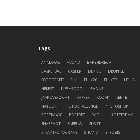
Tags
ANALOOG
AVOND
BARENDRECHT
BASKETBAL
CASPER
DENNIS
DRUPPEL
FOTOGRAFIE
FUJI
FUJIX20
FUJIXT2
HELLA
HERFST
INFRAROOD
IPHONE
JAAROVERZICHT
KAPPER
KODAK
LENTE
NATUUR
PHOTOCHALLENGE
PHOTOSHOP
PORTRA400
PORTRET
RAOUL
ROTTERDAM
SNAPSHOT
SNEEUW
SPORT
STRAATFOTOGRAFIE
STRAND
STROBIST