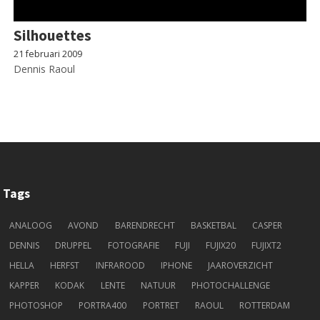
Silhouettes
21 februari 2009
Dennis Raoul
Tags
ANALOOG
AVOND
BARENDRECHT
BASKETBAL
CASPER
DENNIS
DRUPPEL
FOTOGRAFIE
FUJI
FUJIX20
FUJIXT2
HELLA
HERFST
INFRAROOD
IPHONE
JAAROVERZICHT
KAPPER
KODAK
LENTE
NATUUR
PHOTOCHALLENGE
PHOTOSHOP
PORTRA400
PORTRET
RAOUL
ROTTERDAM