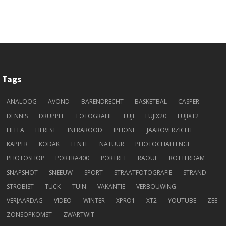
Tags
ANALOOG
AVOND
BARENDRECHT
BASKETBAL
CASPER
DENNIS
DRUPPEL
FOTOGRAFIE
FUJI
FUJIX20
FUJIXT2
HELLA
HERFST
INFRAROOD
IPHONE
JAAROVERZICHT
KAPPER
KODAK
LENTE
NATUUR
PHOTOCHALLENGE
PHOTOSHOP
PORTRA400
PORTRET
RAOUL
ROTTERDAM
SNAPSHOT
SNEEUW
SPORT
STRAATFOTOGRAFIE
STRAND
STROBIST
TUCK
TUIN
VAKANTIE
VERBOUWING
VERJAARDAG
VIDEO
WINTER
XPRO1
XT2
YOUTUBE
ZEE
ZONSOPKOMST
ZWARTWIT