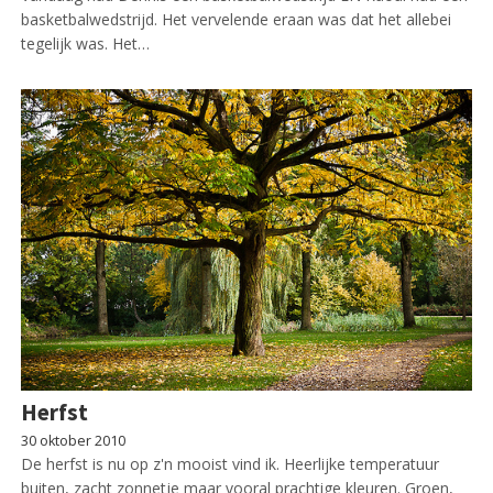
basketbalwedstrijd. Het vervelende eraan was dat het allebei
tegelijk was. Het…
Herfst
30 oktober 2010
De herfst is nu op z'n mooist vind ik. Heerlijke temperatuur
buiten, zacht zonnetje maar vooral prachtige kleuren. Groen,