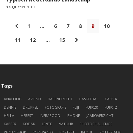
8 augustus 2010
1
…
6
7
8
9
10
11
12
…
15
Tags
ANALOOG
AVOND
BARENDRECHT
BASKETBAL
CASPER
DENNIS
DRUPPEL
FOTOGRAFIE
FUJI
FUJIX20
FUJIXT2
HELLA
HERFST
INFRAROOD
IPHONE
JAAROVERZICHT
KAPPER
KODAK
LENTE
NATUUR
PHOTOCHALLENGE
PHOTOSHOP
PORTRA400
PORTRET
RAOUL
ROTTERDAM