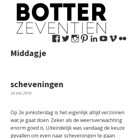
Bekijk
Bekijk
Bekijk
Bekijk
Bekijk
Bekijk
Bekij
Be
het
het
het
het
het
het
het
het
Middagje
profiel
profiel
profiel
profiel
profiel
profiel
profie
pro
van
van
van
van
van
van
van
va
marco.nedermeijer
MNedermeijer
marconedermeije
botter17
marconeder
botter17
user1
mn
op
op
op
op
op
op
op
op
scheveningen
Facebook
Twitter
Instagram
Pinterest
LinkedIn
YouTub
Vime
Fli
24 mei 2010
Op 2e pinksterdag is het eigenlijk altijd verzinnen
wat je gaat doen. Zeker als de weersverwachting
enorm goed is. Uiteindelijk was vandaag de keuze
gevallen om even naar scheveningen te gaan.