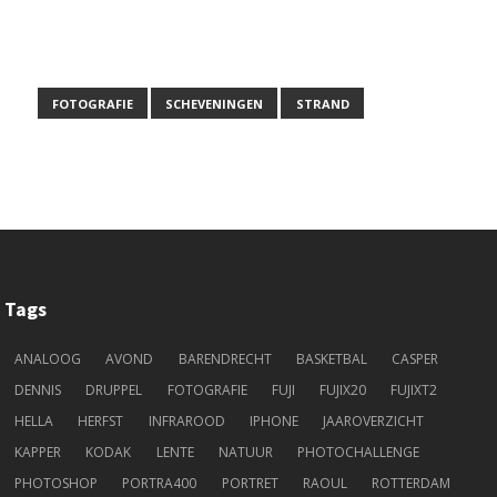
FOTOGRAFIE
SCHEVENINGEN
STRAND
Tags
ANALOOG
AVOND
BARENDRECHT
BASKETBAL
CASPER
DENNIS
DRUPPEL
FOTOGRAFIE
FUJI
FUJIX20
FUJIXT2
HELLA
HERFST
INFRAROOD
IPHONE
JAAROVERZICHT
KAPPER
KODAK
LENTE
NATUUR
PHOTOCHALLENGE
PHOTOSHOP
PORTRA400
PORTRET
RAOUL
ROTTERDAM