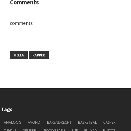
Comments
comments
HELLA
KAPPER
Tags
ANALOOG
AVOND
BARENDRECHT
BASKETBAL
CASPER
DENNIS
DRUPPEL
FOTOGRAFIE
FUJI
FUJIX20
FUJIXT2