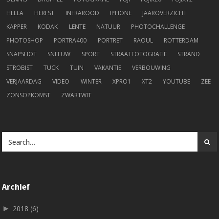
HELLA
HERFST
INFRAROOD
IPHONE
JAAROVERZICHT
KAPPER
KODAK
LENTE
NATUUR
PHOTOCHALLENGE
PHOTOSHOP
PORTRA400
PORTRET
RAOUL
ROTTERDAM
SNAPSHOT
SNEEUW
SPORT
STRAATFOTOGRAFIE
STRAND
STROBIST
TUCK
TUIN
VAKANTIE
VERBOUWING
VERJAARDAG
VIDEO
WINTER
XPRO1
XT2
YOUTUBE
ZEE
ZONSOPKOMST
ZWARTWIT
Archief
►
2018
(6)