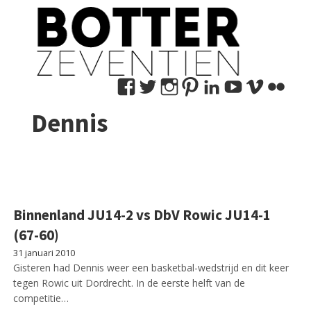
Bekijk
Bekijk
Bekijk
Bekijk
Bekijk
Bekijk
Bekij
Be
het
het
het
het
het
het
het
het
Dennis
profiel
profiel
profiel
profiel
profiel
profiel
profie
pro
van
van
van
van
van
van
van
va
marco.nedermeijer
MNedermeijer
marconedermeije
botter17
marconeder
botter17
user1
mn
op
op
op
op
op
op
op
op
Facebook
Twitter
Instagram
Pinterest
LinkedIn
YouTub
Vime
Fli
Binnenland JU14-2 vs DbV Rowic JU14-1
(67-60)
31 januari 2010
Gisteren had Dennis weer een basketbal-wedstrijd en dit keer
tegen Rowic uit Dordrecht. In de eerste helft van de
competitie…