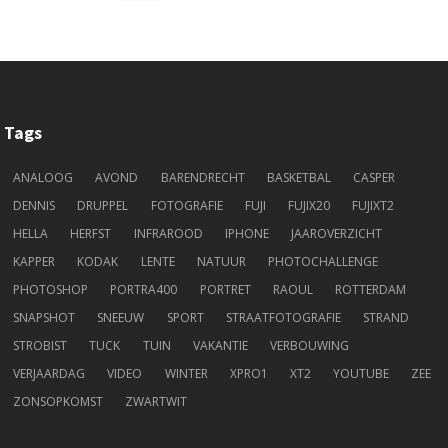
Tags
ANALOOG
AVOND
BARENDRECHT
BASKETBAL
CASPER
DENNIS
DRUPPEL
FOTOGRAFIE
FUJI
FUJIX20
FUJIXT2
HELLA
HERFST
INFRAROOD
IPHONE
JAAROVERZICHT
KAPPER
KODAK
LENTE
NATUUR
PHOTOCHALLENGE
PHOTOSHOP
PORTRA400
PORTRET
RAOUL
ROTTERDAM
SNAPSHOT
SNEEUW
SPORT
STRAATFOTOGRAFIE
STRAND
STROBIST
TUCK
TUIN
VAKANTIE
VERBOUWING
VERJAARDAG
VIDEO
WINTER
XPRO1
XT2
YOUTUBE
ZEE
ZONSOPKOMST
ZWARTWIT