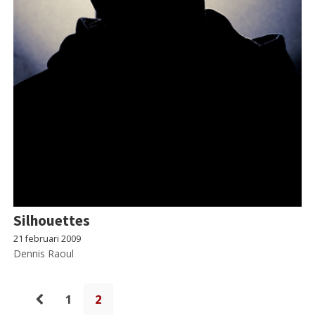
Silhouettes
21 februari 2009
Dennis Raoul
1
2