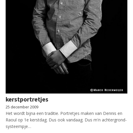
kerstportretjes
25 december 2009
Het wordt bijna een traditie. Portretjes maken van Dennis en
Raoul op 1e kerstdag. Dus ook vandaag. Dus m'n achtergrond-
systeempje…