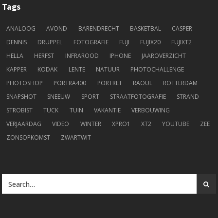
Tags
ANALOOG
AVOND
BARENDRECHT
BASKETBAL
CASPER
DENNIS
DRUPPEL
FOTOGRAFIE
FUJI
FUJIX20
FUJIXT2
HELLA
HERFST
INFRAROOD
IPHONE
JAAROVERZICHT
KAPPER
KODAK
LENTE
NATUUR
PHOTOCHALLENGE
PHOTOSHOP
PORTRA400
PORTRET
RAOUL
ROTTERDAM
SNAPSHOT
SNEEUW
SPORT
STRAATFOTOGRAFIE
STRAND
STROBIST
TUCK
TUIN
VAKANTIE
VERBOUWING
VERJAARDAG
VIDEO
WINTER
XPRO1
XT2
YOUTUBE
ZEE
ZONSOPKOMST
ZWARTWIT