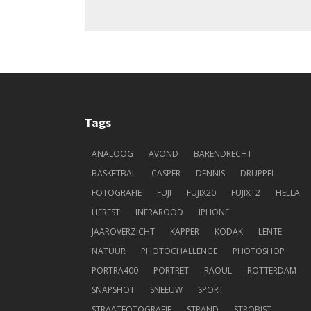
Tags
ANALOOG
AVOND
BARENDRECHT
BASKETBAL
CASPER
DENNIS
DRUPPEL
FOTOGRAFIE
FUJI
FUJIX20
FUJIXT2
HELLA
HERFST
INFRAROOD
IPHONE
JAAROVERZICHT
KAPPER
KODAK
LENTE
NATUUR
PHOTOCHALLENGE
PHOTOSHOP
PORTRA400
PORTRET
RAOUL
ROTTERDAM
SNAPSHOT
SNEEUW
SPORT
STRAATFOTOGRAFIE
STRAND
STROBIST