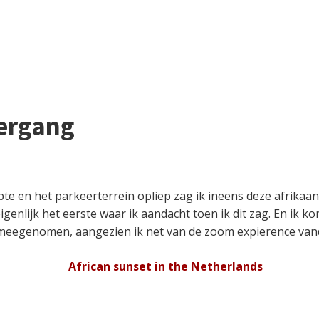
ergang
tapte en het parkeerterrein opliep zag ik ineens deze afri
enlijk het eerste waar ik aandacht toen ik dit zag. En ik kon
a meegenomen, aangezien ik net van de zoom expierence va