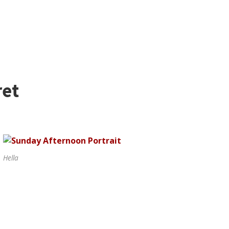
ret
Hella