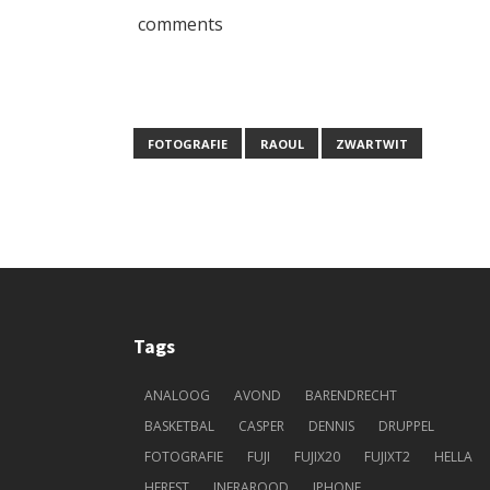
comments
FOTOGRAFIE
RAOUL
ZWARTWIT
Tags
ANALOOG
AVOND
BARENDRECHT
BASKETBAL
CASPER
DENNIS
DRUPPEL
FOTOGRAFIE
FUJI
FUJIX20
FUJIXT2
HELLA
HERFST
INFRAROOD
IPHONE