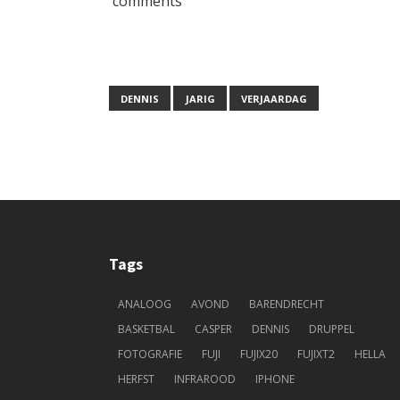
comments
DENNIS
JARIG
VERJAARDAG
Tags
ANALOOG
AVOND
BARENDRECHT
BASKETBAL
CASPER
DENNIS
DRUPPEL
FOTOGRAFIE
FUJI
FUJIX20
FUJIXT2
HELLA
HERFST
INFRAROOD
IPHONE