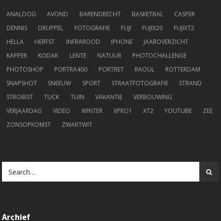
ANALOOG
AVOND
BARENDRECHT
BASKETBAL
CASPER
DENNIS
DRUPPEL
FOTOGRAFIE
FUJI
FUJIX20
FUJIXT2
HELLA
HERFST
INFRAROOD
IPHONE
JAAROVERZICHT
KAPPER
KODAK
LENTE
NATUUR
PHOTOCHALLENGE
PHOTOSHOP
PORTRA400
PORTRET
RAOUL
ROTTERDAM
SNAPSHOT
SNEEUW
SPORT
STRAATFOTOGRAFIE
STRAND
STROBIST
TUCK
TUIN
VAKANTIE
VERBOUWING
VERJAARDAG
VIDEO
WINTER
XPRO1
XT2
YOUTUBE
ZEE
ZONSOPKOMST
ZWARTWIT
Archief