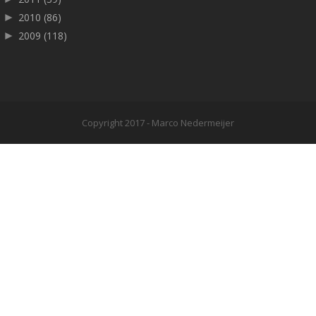
►
2010
(86)
►
2009
(118)
Copyright 2017 - Marco Nedermeijer