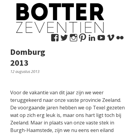
Bekijk
Bekijk
Bekijk
Bekijk
Bekijk
Bekijk
Bekij
Be
het
het
het
het
het
het
het
het
Domburg
profiel
profiel
profiel
profiel
profiel
profiel
profie
pro
2013
van
van
van
van
van
van
van
va
marco.nedermeijer
MNedermeijer
marconedermeije
botter17
marconeder
botter17
user1
mn
12 augustus 2013
op
op
op
op
op
op
op
op
Facebook
Twitter
Instagram
Pinterest
LinkedIn
YouTub
Vime
Fli
Voor de vakantie van dit jaar zijn we weer
teruggekeerd naar onze vaste provincie Zeeland.
De voorgaande jaren hebben we op Texel gezeten
wat op zich erg leuk is, maar ons hart ligt toch bij
Zeeland. Maar in plaats van onze vaste stek in
Burgh-Haamstede, zijn we nu eens een eiland