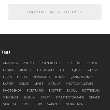
COMMENTS ARE NOW CLOSED.
Tags
ANALOOG
AVOND
BARENDRECHT
BASKETBAL
CASPER
DENNIS
DRUPPEL
FOTOGRAFIE
FUJI
FUJIX20
FUJIXT2
HELLA
HERFST
INFRAROOD
IPHONE
JAAROVERZICHT
KAPPER
KODAK
LENTE
NATUUR
PHOTOCHALLENGE
PHOTOSHOP
PORTRA400
PORTRET
RAOUL
ROTTERDAM
SNAPSHOT
SNEEUW
SPORT
STRAATFOTOGRAFIE
STRAND
STROBIST
TUCK
TUIN
VAKANTIE
VERBOUWING