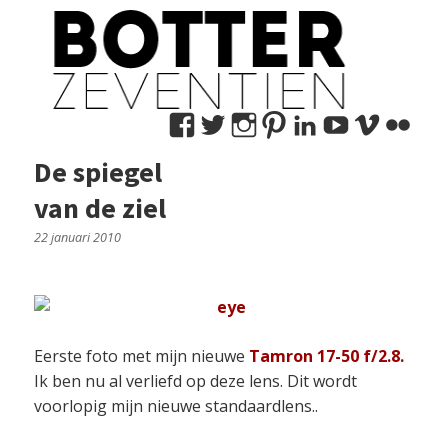
Bekijk
Bekijk
Bekijk
Bekijk
Bekijk
Bekijk
Bekij
Be
het
het
het
het
het
het
het
het
De spiegel
profiel
profiel
profiel
profiel
profiel
profiel
profie
pro
van de ziel
van
van
van
van
van
van
van
va
marco.nedermeijer
MNedermeijer
marconedermeije
botter17
marconeder
botter17
user1
mn
22 januari 2010
op
op
op
op
op
op
op
op
Facebook
Twitter
Instagram
Pinterest
LinkedIn
YouTub
Vime
Fli
Eerste foto met mijn nieuwe
Tamron 17-50 f/2.8.
Ik ben nu al verliefd op deze lens. Dit wordt
voorlopig mijn nieuwe standaardlens..