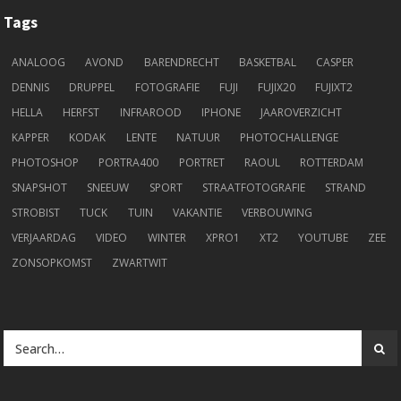
Tags
ANALOOG
AVOND
BARENDRECHT
BASKETBAL
CASPER
DENNIS
DRUPPEL
FOTOGRAFIE
FUJI
FUJIX20
FUJIXT2
HELLA
HERFST
INFRAROOD
IPHONE
JAAROVERZICHT
KAPPER
KODAK
LENTE
NATUUR
PHOTOCHALLENGE
PHOTOSHOP
PORTRA400
PORTRET
RAOUL
ROTTERDAM
SNAPSHOT
SNEEUW
SPORT
STRAATFOTOGRAFIE
STRAND
STROBIST
TUCK
TUIN
VAKANTIE
VERBOUWING
VERJAARDAG
VIDEO
WINTER
XPRO1
XT2
YOUTUBE
ZEE
ZONSOPKOMST
ZWARTWIT