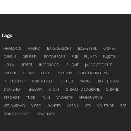
Tags
ANALOOG
AVOND
BARENDRECHT
BASKETBAL
CASPER
DENNIS
DRUPPEL
FOTOGRAFIE
FUJI
FUJIX20
FUJIXT2
HELLA
HERFST
INFRAROOD
IPHONE
JAAROVERZICHT
KAPPER
KODAK
LENTE
NATUUR
PHOTOCHALLENGE
PHOTOSHOP
PORTRA400
PORTRET
RAOUL
ROTTERDAM
SNAPSHOT
SNEEUW
SPORT
STRAATFOTOGRAFIE
STRAND
STROBIST
TUCK
TUIN
VAKANTIE
VERBOUWING
VERJAARDAG
VIDEO
WINTER
XPRO1
XT2
YOUTUBE
ZEE
ZONSOPKOMST
ZWARTWIT