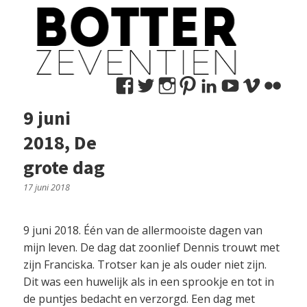
Bekijk
Bekijk
Bekijk
Bekijk
Bekijk
Bekijk
Bekij
Be
het
het
het
het
het
het
het
het
9 juni
profiel
profiel
profiel
profiel
profiel
profiel
profie
pro
2018, De
van
van
van
van
van
van
van
va
marco.nedermeijer
MNedermeijer
marconedermeije
botter17
marconeder
botter17
user1
mn
grote dag
op
op
op
op
op
op
op
op
17 juni 2018
Facebook
Twitter
Instagram
Pinterest
LinkedIn
YouTub
Vime
Fli
9 juni 2018. Één van de allermooiste dagen van
mijn leven. De dag dat zoonlief Dennis trouwt met
zijn Franciska. Trotser kan je als ouder niet zijn.
Dit was een huwelijk als in een sprookje en tot in
de puntjes bedacht en verzorgd. Een dag met